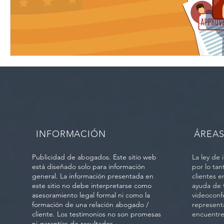
INFORMACIÓN
ÁREA
Publicidad de abogados. Este sitio web
La ley de 
está diseñado solo para información
por lo tan
general. La información presentada en
clientes 
este sitio no debe interpretarse como
ayuda de t
asesoramiento legal formal ni como la
videoconf
formación de una relación abogado /
represent
cliente. Los testimonios no son promesas
encuentre
ni garantías de resultados.