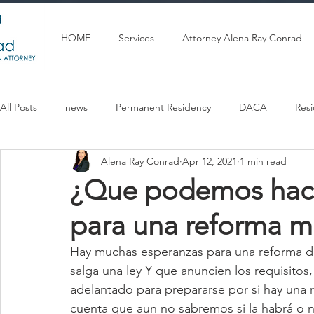
HOME
Services
Attorney Alena Ray Conrad
All Posts
news
Permanent Residency
DACA
Res
Alena Ray Conrad
Apr 12, 2021
1 min read
Articulos en espanol
U Visa
Citizenship
Marriag
¿Que podemos hace
para una reforma m
Hay muchas esperanzas para una reforma d
salga una ley Y que anuncien los requisito
adelantado para prepararse por si hay una r
cuenta que aun no sabremos si la habrá o n